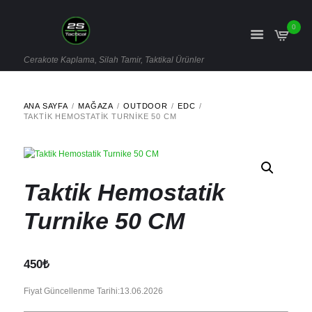
0
Cerakote Kaplama, Silah Tamir, Taktikal Ürünler
ANA SAYFA
MAĞAZA
OUTDOOR
EDC
TAKTIK HEMOSTATIK TURNIKE 50 CM
Taktik Hemostatik
Turnike 50 CM
450
₺
Fiyat Güncellenme Tarihi:13.06.2026