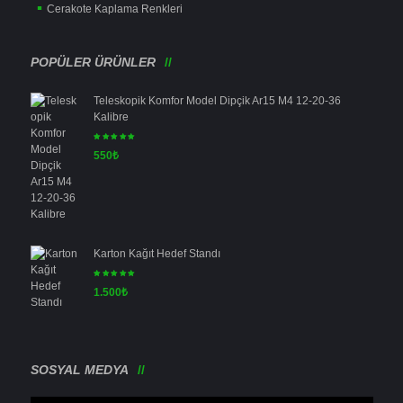
Cerakote Kaplama Renkleri
POPÜLER ÜRÜNLER
Teleskopik Komfor Model Dipçik Ar15 M4 12-20-36
Kalibre
5 üzerinden
550
₺
5.00
oy aldı
Karton Kağıt Hedef Standı
5 üzerinden
1.500
₺
5.00
oy aldı
SOSYAL MEDYA