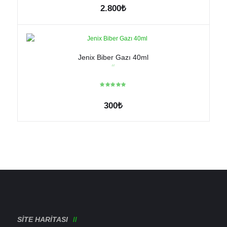
2.800
₺
sayfasından
seçilebilir
Jenix Biber Gazı 40ml
300
₺
SITE HARITASI