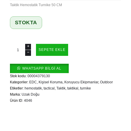
Taktik Hemostatik Turnike 50 CM
STOKTA
Taktik
SEPETE EKLE
Hemostatik
Turnike
50
WHATSAPP BILGI AL
CM
Stok kodu:
00004379130
adet
Kategoriler:
EDC
,
Kişisel Koruma
,
Koruyucu Ekipmanlar
,
Outdoor
Etiketler:
hemostatik
,
tactical
,
Taktik
,
taktikal
,
turnike
Marka:
Uzak Doğu
Ürün ID:
4046