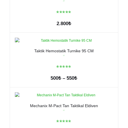
2.800
₺
Taktik Hemostatik Turnike 95 CM
Fiyat
500
₺
–
550
₺
aralığı:
Bu
500₺
ürünün
-
birden
550₺
fazla
Mechanix M-Pact Tan Taktikal Eldiven
varyasyonu
var.
Seçenekler
ürün