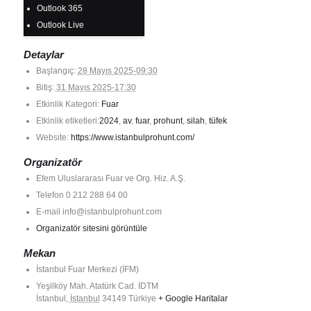
Outlook 365
Outlook Live
Detaylar
Başlangıç:
28 Mayıs 2025-09:30
Bitiş:
31 Mayıs 2025-17:30
Etkinlik Kategori:
Fuar
Etkinlik etiketleri:
2024
,
av
,
fuar
,
prohunt
,
silah
,
tüfek
Website:
https://www.istanbulprohunt.com/
Organizatör
Efem Uluslararası Fuar ve Org. Hiz. A.Ş.
Telefon
0 212 288 64 00
E-mail
info@istanbulprohunt.com
Organizatör sitesini görüntüle
Mekan
İstanbul Fuar Merkezi (İFM)
Yeşilköy Mah. Atatürk Cad. İDTM
İstanbul
,
İstanbul
34149
Türkiye
+ Google Haritalar