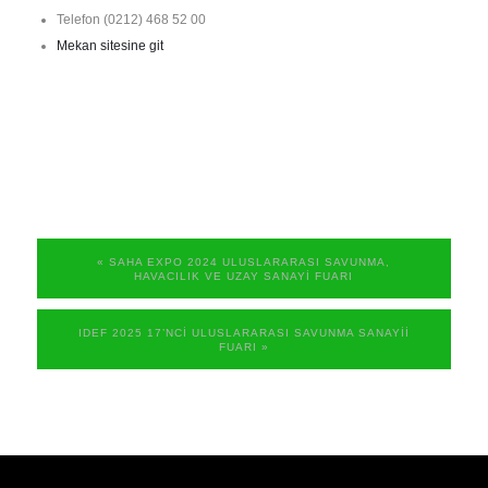
Telefon
(0212) 468 52 00
Mekan sitesine git
«
SAHA EXPO 2024 ULUSLARARASI SAVUNMA,
HAVACILIK VE UZAY SANAYI FUARI
IDEF 2025 17’NCI ULUSLARARASI SAVUNMA SANAYII
FUARI
»