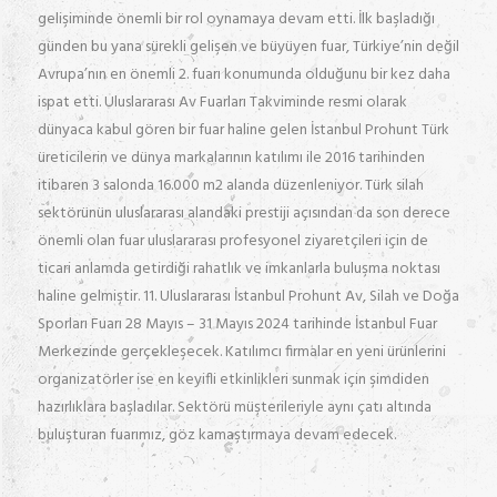
gelişiminde önemli bir rol oynamaya devam etti. İlk başladığı
günden bu yana sürekli gelişen ve büyüyen fuar, Türkiye’nin değil
Avrupa’nın en önemli 2. fuarı konumunda olduğunu bir kez daha
ispat etti. Uluslararası Av Fuarları Takviminde resmi olarak
dünyaca kabul gören bir fuar haline gelen İstanbul Prohunt Türk
üreticilerin ve dünya markalarının katılımı ile 2016 tarihinden
itibaren 3 salonda 16.000 m2 alanda düzenleniyor. Türk silah
sektörünün uluslararası alandaki prestiji açısından da son derece
önemli olan fuar uluslararası profesyonel ziyaretçileri için de
ticari anlamda getirdiği rahatlık ve imkanlarla buluşma noktası
haline gelmiştir. 11. Uluslararası İstanbul Prohunt Av, Silah ve Doğa
Sporları Fuarı 28 Mayıs – 31 Mayıs 2024 tarihinde İstanbul Fuar
Merkezinde gerçekleşecek. Katılımcı firmalar en yeni ürünlerini
organizatörler ise en keyifli etkinlikleri sunmak için şimdiden
hazırlıklara başladılar. Sektörü müşterileriyle aynı çatı altında
buluşturan fuarımız, göz kamaştırmaya devam edecek.