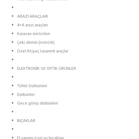
ARAZİ ARAÇLARI
4×4 arazi araçları
Karavan üreticileri
Çeki demiri (romörk)
Özel ihtiyaç tasarımlı araçlar
ELEKTRONİK VE OPTİK ÜRÜNLER
Tüfek Dürbünleri
Dürbünler
Gece görüş dürbünleri
BIÇAKLAR
El yapımı özel av bıçakları