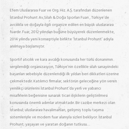
Efem Uluslararası Fuar ve Org. Hiz. A.Ş. tarafından düzenlenen
İstanbul Prohunt Av,Silah & Doğa Sporları Fuarı , Türkiye’de
avcılıkla ve doğayla ilgili organize edilen en büyük uluslararası
fuardır. Fuar, 2012 yılından bugüne büyüyerek düzenlenmekte,
2014 yılında yeni konseptiyle birlikte ‘İstanbul Prohunt’ adıyla
anılmaya başlamıştır.
Sportif atıcılık ve kara avcılığı konusunda her türlü donanımın
sergilendiği organizasyon, Türkiye’nin özellikle silah sanayiindeki
başarıları sebebiyle düzenlendiği ilk yıldan beri dikkatleri üzerine
çekmektedir. Katılımcı firmalar, sektörün geleceğine yön veren
yenilikçi ürünlerini İstanbul Prohunt’da yerli ve yabancı
misafirlerin beğenisine sunarak ticari ilişkilerin geliştirilmesi
konusunda önemli adımlar atmaktadır. Bir cazibe merkezi olan
İstanbul; uluslararası havalimanları, gelişmiş toplu taşıma
sistemleriyle ve modern fuar alanıyla sizleri bekliyor. İstanbul
Prohunt; yaşayan ve yaratan doğanın tutkusu…