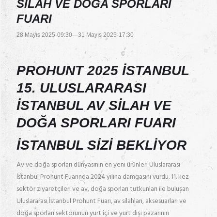
SILAH VE DOĞA SPORLARI
FUARI
28 Mayıs 2025-09:30
—
31 Mayıs 2025-17:30
PROHUNT 2025 İSTANBUL
15. ULUSLARARASI
İSTANBUL AV SILAH VE
DOĞA SPORLARI FUARI
İSTANBUL SİZİ BEKLİYOR
Av ve doğa sporları dünyasının en yeni ürünleri Uluslararası
İstanbul Prohunt Fuarında 2024 yılına damgasını vurdu. 11. kez
sektör ziyaretçileri ve av, doğa sporları tutkunları ile buluşan
Uluslararası İstanbul Prohunt Fuarı, av silahları, aksesuarları ve
doğa sporları sektörünün yurt içi ve yurt dışı pazarının