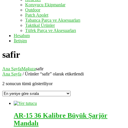
Koruyucu Ekipmanlar
Outdoor
Patch Apolet
Tabanca Parça ve Aksesuarları
Taktikal Ürünler
Tüfek Parça ve Aksesuarları
Hesabım
İletişim
safir
Ana Sayfa
Mağaza
safir
Ana Sayfa
/ Ürünler “safir” olarak etiketlendi
En
2 sonucun tümü gösteriliyor
yeniye
göre
sıralandı
AR-15 36 Kalibre Büyük Şarjör
Mandalı