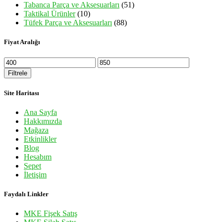
Tabanca Parça ve Aksesuarları
(51)
Taktikal Ürünler
(10)
Tüfek Parça ve Aksesuarları
(88)
Fiyat Aralığı
En
En
düşük
yüksek
Filtrele
fiyat
fiyat
Site Haritası
Ana Sayfa
Hakkımızda
Mağaza
Etkinlikler
Blog
Hesabım
Sepet
İletişim
Faydalı Linkler
MKE Fişek Satış