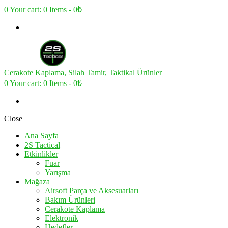
0
Your cart:
0 Items
-
0₺
Cerakote Kaplama, Silah Tamir, Taktikal Ürünler
0
Your cart:
0 Items
-
0₺
Close
Ana Sayfa
2S Tactical
Etkinlikler
Fuar
Yarışma
Mağaza
Airsoft Parça ve Aksesuarları
Bakım Ürünleri
Cerakote Kaplama
Elektronik
Hedefler