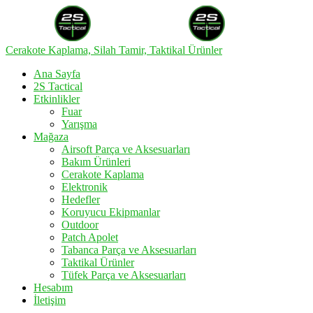
Cerakote Kaplama, Silah Tamir, Taktikal Ürünler
Ana Sayfa
2S Tactical
Etkinlikler
Fuar
Yarışma
Mağaza
Airsoft Parça ve Aksesuarları
Bakım Ürünleri
Cerakote Kaplama
Elektronik
Hedefler
Koruyucu Ekipmanlar
Outdoor
Patch Apolet
Tabanca Parça ve Aksesuarları
Taktikal Ürünler
Tüfek Parça ve Aksesuarları
Hesabım
İletişim